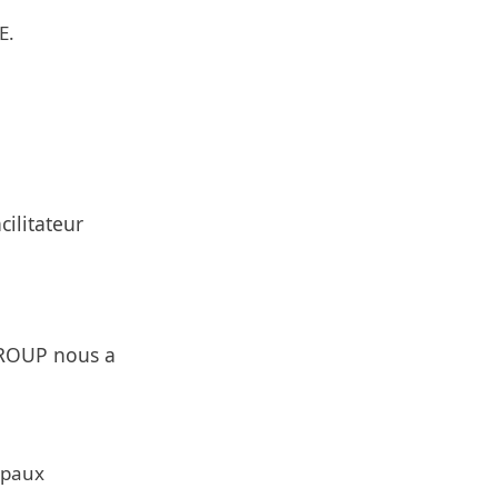
E.
cilitateur
ROUP nous a
ipaux