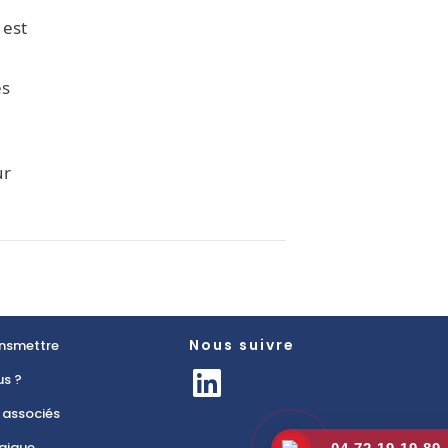
 est
és
ur
Nous suivre
ansmettre
s ?
 associés
égique