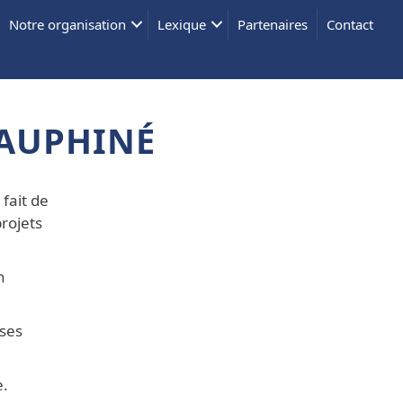
Notre organisation
Lexique
Partenaires
Contact
DAUPHINÉ
 fait de
projets
n
 ses
e.