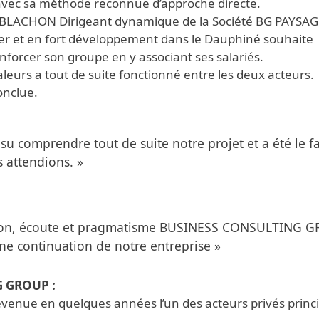
l avec sa méthode reconnue d’approche directe.
rvé BLACHON Dirigeant dynamique de la Société BG PAYSAG
eader et en fort développement dans le Dauphiné souhaite
nforcer son groupe en y associant ses salariés.
leurs a tout de suite fonctionné entre les deux acteurs.
onclue.
su comprendre tout de suite notre projet et a été le fa
 attendions. »
on, écoute et pragmatisme BUSINESS CONSULTING G
nne continuation de notre entreprise »
G GROUP :
nue en quelques années l’un des acteurs privés princ